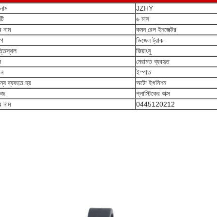
ড নাম
JZHY
্টি
৬ মাস
র নাম
কমন রেল ইনজেক্টর
োগ
ডিজেল ট্রাক
্তিস্থল
জিয়াংসু
ন
মেরামত ব্যবহৃত
ান
ইস্পাত
্য ব্যবহৃত হয়
অটো ইগনিশন
েজ
প্লাস্টিকের বাক্স
র নাম
0445120212