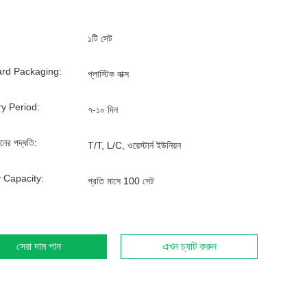
১টি সেট
rd Packaging:
প্লাস্টিক বাক্স
ry Period:
৭-১০ দিন
ানের পদ্ধতি:
T/T, L/C, ওয়েস্টার্ন ইউনিয়ন
 Capacity:
প্রতি মাসে 100 সেট
সেরা দাম পান
এখন চ্যাট করুন