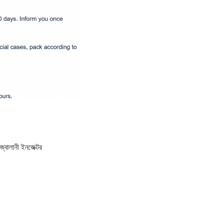
 জ্বালানী ইনজেক্টর