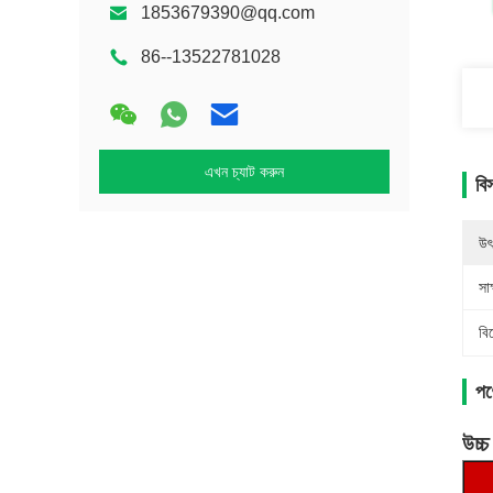
1853679390@qq.com
86--13522781028
এখন চ্যাট করুন
বি
উৎ
সাক
বি
পণ্
উচ্