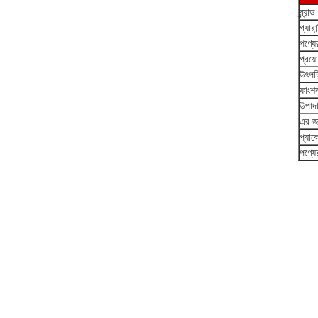
ব্র্যান্
গ্যারান
পণ্যে
প্রয়
উৎপত
ফাংশ
উপাদ
এর জন
প্যাক
পণ্যে