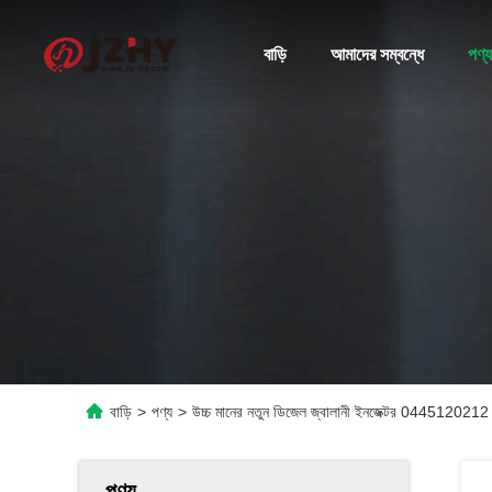
বাড়ি
আমাদের সম্বন্ধে
পণ্য
বাড়ি
>
পণ্য
>
উচ্চ মানের নতুন ডিজেল জ্বালানী ইনজেক্টর 0445120212
পণ্য