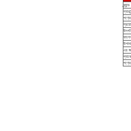
ব্র্যান্
গ্যারান
পণ্যে
প্রয়
উৎপত
ফাংশ
উপাদ
এর জন
প্যাক
পণ্যে