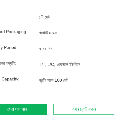
১টি সেট
rd Packaging:
প্লাস্টিক বাক্স
ry Period:
৭-১০ দিন
ানের পদ্ধতি:
T/T, L/C, ওয়েস্টার্ন ইউনিয়ন
 Capacity:
প্রতি মাসে 100 সেট
সেরা দাম পান
এখন চ্যাট করুন