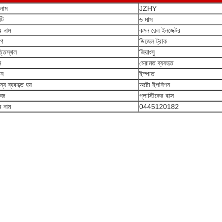
ড নাম
JZHY
্টি
৬ মাস
র নাম
কমন রেল ইনজেক্টর
োগ
ডিজেল ট্রাক
্তিস্থল
জিয়াংসু
ন
মেরামত ব্যবহৃত
ান
ইস্পাত
্য ব্যবহৃত হয়
অটো ইগনিশন
েজ
প্লাস্টিকের বাক্স
র নাম
0445120182