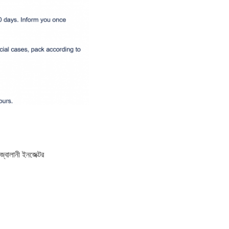
 জ্বালানী ইনজেক্টর