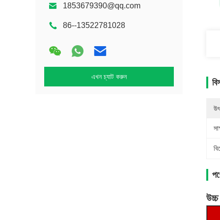
1853679390@qq.com
86--13522781028
এখন চ্যাট করুন
বি
উৎ
সাক
বি
পণ্
উচ্