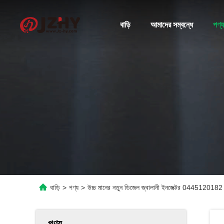
বাড়ি
আমাদের সম্বন্ধে
পণ্য
বাড়ি
>
পণ্য
>
উচ্চ মানের নতুন ডিজেল জ্বালানী ইনজেক্টর 0445120182
পণ্য