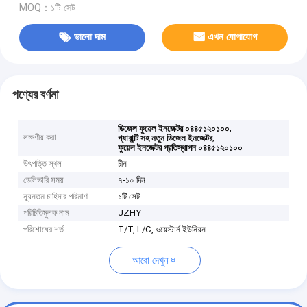
MOQ：১টি সেট
ভালো দাম
এখন যোগাযোগ
পণ্যের বর্ণনা
,
ডিজেল ফুয়েল ইনজেক্টর ০৪৪৫১২০১০০
লক্ষণীয় করা
,
গ্যারান্টি সহ নতুন ডিজেল ইনজেক্টর
ফুয়েল ইনজেক্টর প্রতিস্থাপন ০৪৪৫১২০১০০
উৎপত্তি স্থল
চীন
ডেলিভারি সময়
৭-১০ দিন
ন্যূনতম চাহিদার পরিমাণ
১টি সেট
পরিচিতিমুলক নাম
JZHY
পরিশোধের শর্ত
T/T, L/C, ওয়েস্টার্ন ইউনিয়ন
আরো দেখুন