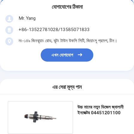
যোগাযোগের ঠিকানা
Mr. Yang
+86-13522781028/13585071833
নং-১৪৯ জিনঝুয়াং রোড, ঝুটং টাউন উকসি সিটি, জিয়াংসু প্রদেশ, চীন।
এখন যোগাযোগ
এর সেরা মূল্য পান
উচ্চ মানের নতুন ডিজেল জ্বালানী
ইনজেক্টর 04451201100