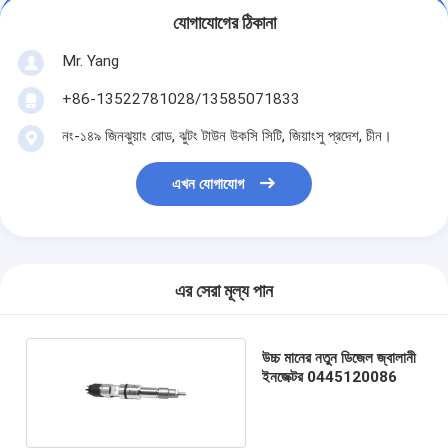
যোগাযোগের ঠিকানা
Mr. Yang
+86-13522781028/13585071833
নং-১৪৯ জিনঝুয়াং রোড, ঝুটং টাউন উকসি সিটি, জিয়াংসু প্রদেশ, চীন।
এখন যোগাযোগ
এর সেরা মূল্য পান
উচ্চ মানের নতুন ডিজেল জ্বালানী
ইনজেক্টর 0445120086