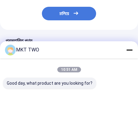
চালিয়ে
প্রস্তাবিত পণ্য
MKT TWO
10:51 AM
Good day, what product are you looking for?
0445110463 সাধারণ রেল
0445110679 সাধারণ রেল
0445110508 সাধা
ডিজেল ইনজেক্টর অটো ইগনিশন
ডিজেল ইনজেক্টর স্বয়ংক্রিয়
ডিজেল ইনজেক্টর স্বয়ংক্
জ্বালানী
জ্বালানী
ভালো দাম
ভালো দাম
ভালো দাম