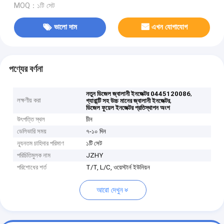
MOQ：১টি সেট
ভালো দাম
এখন যোগাযোগ
পণ্যের বর্ণনা
,
নতুন ডিজেল জ্বালানী ইনজেক্টর 0445120086
লক্ষণীয় করা
,
গ্যারান্টি সহ উচ্চ মানের জ্বালানী ইনজেক্টর
ডিজেল ফুয়েল ইনজেক্টর প্রতিস্থাপন অংশ
উৎপত্তি স্থল
চীন
ডেলিভারি সময়
৭-১০ দিন
ন্যূনতম চাহিদার পরিমাণ
১টি সেট
পরিচিতিমুলক নাম
JZHY
পরিশোধের শর্ত
T/T, L/C, ওয়েস্টার্ন ইউনিয়ন
আরো দেখুন