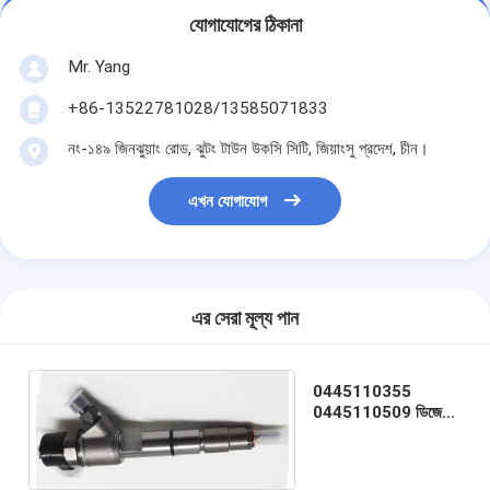
যোগাযোগের ঠিকানা
Mr. Yang
+86-13522781028/13585071833
নং-১৪৯ জিনঝুয়াং রোড, ঝুটং টাউন উকসি সিটি, জিয়াংসু প্রদেশ, চীন।
এখন যোগাযোগ
এর সেরা মূল্য পান
0445110355
0445110509 ডিজেল
কমন রেল ইনজেক্টর