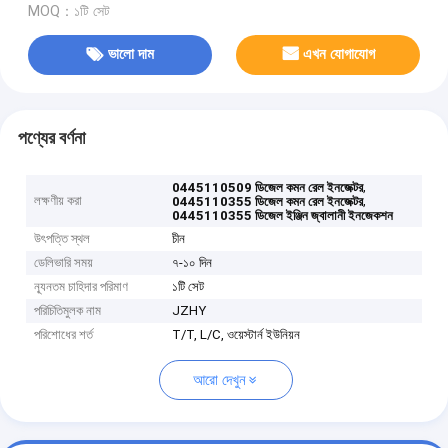
MOQ：১টি সেট
ভালো দাম
এখন যোগাযোগ
পণ্যের বর্ণনা
,
0445110509 ডিজেল কমন রেল ইনজেক্টর
লক্ষণীয় করা
,
0445110355 ডিজেল কমন রেল ইনজেক্টর
0445110355 ডিজেল ইঞ্জিন জ্বালানী ইনজেকশন
উৎপত্তি স্থল
চীন
ডেলিভারি সময়
৭-১০ দিন
ন্যূনতম চাহিদার পরিমাণ
১টি সেট
পরিচিতিমুলক নাম
JZHY
পরিশোধের শর্ত
T/T, L/C, ওয়েস্টার্ন ইউনিয়ন
আরো দেখুন