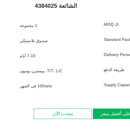
الشائعة 4384025
الـ MOQ:
1 مجموعة
Standard Pack
صندوق بلاستيكي
Delivery Period
7-10 أيام
طريقة الدفع:
T/T، L/C، ويسترن يونيون
Supply Capacit
100sets في الشهر
لى أفضل سعر
نتحدث الآن