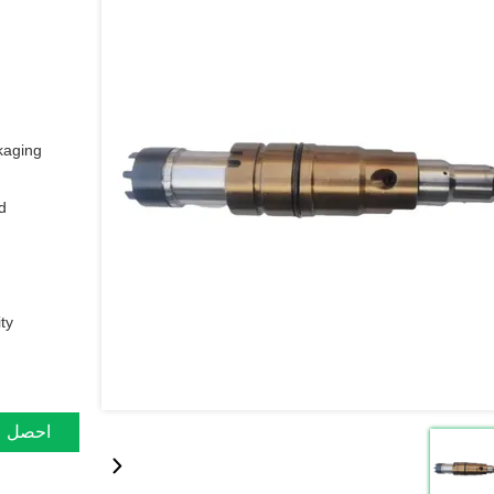
aging:
:
y:
احصل ع