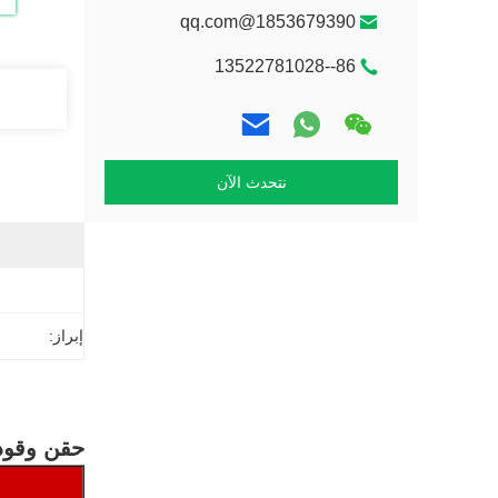
1853679390@qq.com
86--13522781028
نتحدث الآن
إبراز:
حقن وقود