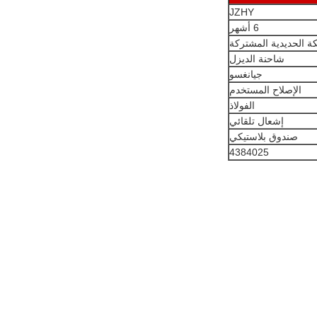
JZHY
6 أشهر
 الحديدية المشتركة
شاحنة الديزل
جيانغسو
الإصلاح المستخدم
الفولاذ
إشعال تلقائي
صندوق بلاستيكي
4384025