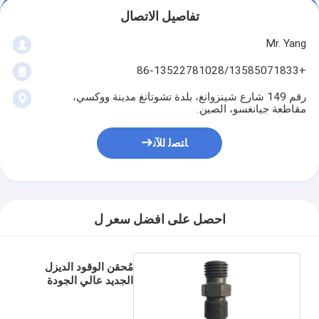
تفاصيل الاتصال
Mr. Yang
+86-13522781028/13585071833
رقم 149 شارع شينزوانغ، بلدة تشوتانغ مدينة ووكسي،
مقاطعة جيانغسو، الصين.
ﺎﺘﺼﻟ ﺍﻶﻧ
احصل على افضل سعر ل
مُحقن الوقود الديزل
الجديد عالي الجودة