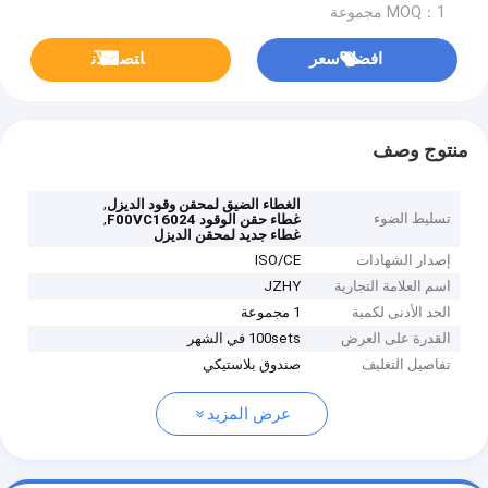
MOQ：1 مجموعة
افضل سعر
ﺎﺘﺼﻟ ﺍﻶﻧ
منتوج وصف
,
الغطاء الضيق لمحقن وقود الديزل
تسليط الضوء
,
غطاء حقن الوقود F00VC16024
غطاء جديد لمحقن الديزل
إصدار الشهادات
ISO/CE
اسم العلامة التجارية
JZHY
الحد الأدنى لكمية
1 مجموعة
القدرة على العرض
100sets في الشهر
تفاصيل التغليف
صندوق بلاستيكي
عرض المزيد