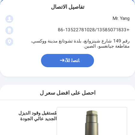
تفاصيل الاتصال
Mr. Yang
+86-13522781028/13585071833
رقم 149 شارع شينزوانغ، بلدة تشوتانغ مدينة ووكسي،
مقاطعة جيانغسو، الصين.
ﺎﺘﺼﻟ ﺍﻶﻧ
احصل على افضل سعر ل
مُستقيل وقود الديزل
الجديد عالي الجودة