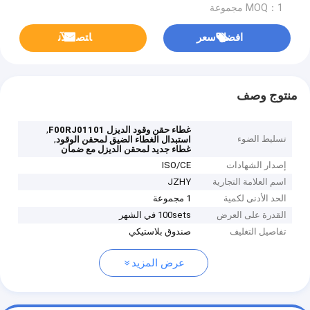
MOQ：1 مجموعة
افضل سعر
ﺎﺘﺼﻟ ﺍﻶﻧ
منتوج وصف
,
غطاء حقن وقود الديزل F00RJ01101
تسليط الضوء
,
استبدال الغطاء الضيق لمحقن الوقود
غطاء جديد لمحقن الديزل مع ضمان
إصدار الشهادات
ISO/CE
اسم العلامة التجارية
JZHY
الحد الأدنى لكمية
1 مجموعة
القدرة على العرض
100sets في الشهر
تفاصيل التغليف
صندوق بلاستيكي
عرض المزيد