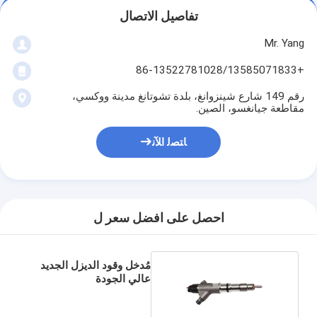
تفاصيل الاتصال
Mr. Yang
+86-13522781028/13585071833
رقم 149 شارع شينزوانغ، بلدة تشوتانغ مدينة ووكسي،
مقاطعة جيانغسو، الصين.
ﺎﺘﺼﻟ ﺍﻶﻧ
احصل على افضل سعر ل
مُدخل وقود الديزل الجديد
عالي الجودة
0445120153