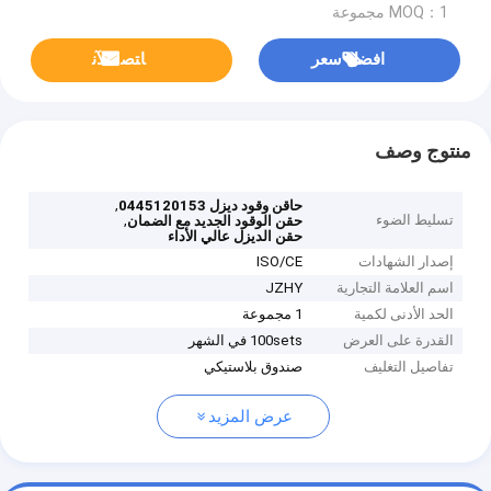
MOQ：1 مجموعة
افضل سعر
ﺎﺘﺼﻟ ﺍﻶﻧ
منتوج وصف
,
حاقن وقود ديزل 0445120153
تسليط الضوء
,
حقن الوقود الجديد مع الضمان
حقن الديزل عالي الأداء
إصدار الشهادات
ISO/CE
اسم العلامة التجارية
JZHY
الحد الأدنى لكمية
1 مجموعة
القدرة على العرض
100sets في الشهر
تفاصيل التغليف
صندوق بلاستيكي
عرض المزيد