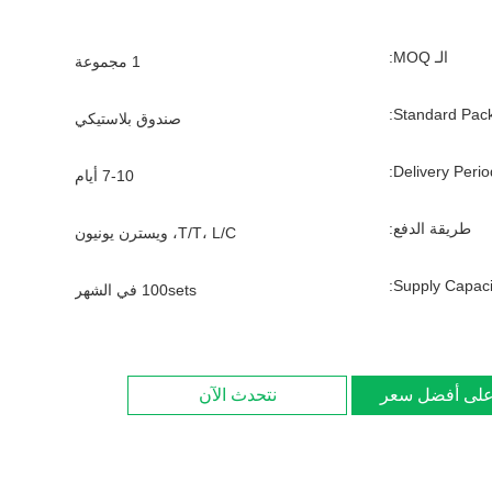
الـ MOQ:
1 مجموعة
Standard Pack
صندوق بلاستيكي
Delivery Period
7-10 أيام
طريقة الدفع:
T/T، L/C، ويسترن يونيون
Supply Capacit
100sets في الشهر
لى أفضل سعر
نتحدث الآن