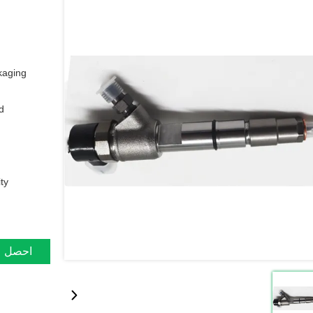
aging:
:
y:
احصل ع