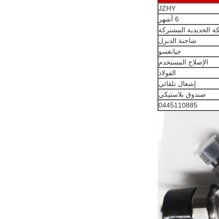
JZHY
6 أشهر
 الحديدية المشتركة
شاحنة الديزل
جيانغسو
الإصلاح المستخدم
الفولاذ
إشعال تلقائي
صندوق بلاستيكي
0445110885