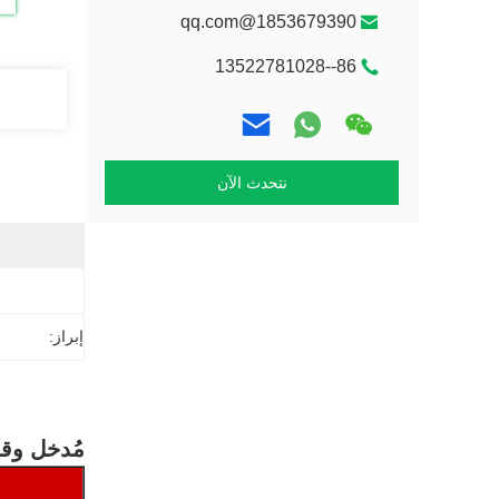
1853679390@qq.com
86--13522781028
نتحدث الآن
إبراز:
مُدخل وقود 