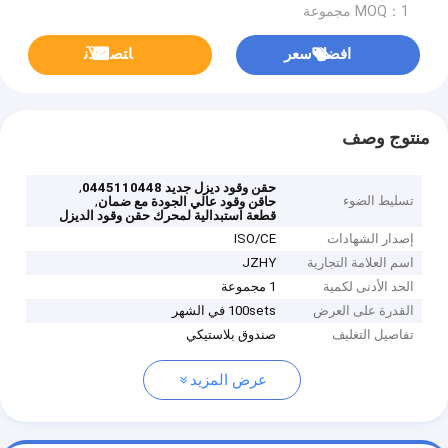
MOQ：1 مجموعة
افضل سعر
ﺎﺘﺼﻟ ﺍﻶﻧ
منتوج وصف
,
حقن وقود ديزل جديد 0445110448
تسليط الضوء
,
حاقن وقود عالي الجودة مع ضمان
قطعة استبدالية لمحرك حقن وقود الديزل
إصدار الشهادات
ISO/CE
اسم العلامة التجارية
JZHY
الحد الأدنى لكمية
1 مجموعة
القدرة على العرض
100sets في الشهر
تفاصيل التغليف
صندوق بلاستيكي
عرض المزيد