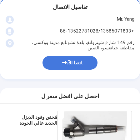
تفاصيل الاتصال
Mr. Yang
+86-13522781028/13585071833
رقم 149 شارع شينزوانغ، بلدة تشوتانغ مدينة ووكسي،
مقاطعة جيانغسو، الصين.
ﺎﺘﺼﻟ ﺍﻶﻧ
احصل على افضل سعر ل
مُحقن وقود الديزل
الجديد عالي الجودة
0445110448