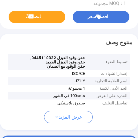
MOQ：1 مجموعة
افضل سعر
ﺎﺘﺼﻟ ﺍﻶﻧ
منتوج وصف
,
حقن وقود الديزل 0445110332
تسليط الضوء
,
حقن وقود الديزل الجديد
حقن الوقود مع الضمان
إصدار الشهادات
ISO/CE
اسم العلامة التجارية
JZHY
الحد الأدنى لكمية
1 مجموعة
القدرة على العرض
100sets في الشهر
تفاصيل التغليف
صندوق بلاستيكي
عرض المزيد