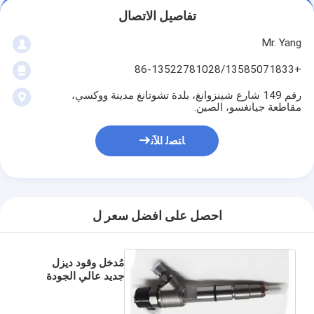
تفاصيل الاتصال
Mr. Yang
+86-13522781028/13585071833
رقم 149 شارع شينزوانغ، بلدة تشوتانغ مدينة ووكسي،
مقاطعة جيانغسو، الصين.
ﺎﺘﺼﻟ ﺍﻶﻧ
احصل على افضل سعر ل
مُدخل وقود ديزل
جديد عالي الجودة
0445110332